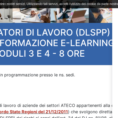
ire i nostri servizi. Utilizzando tali servizi, accetti l'utilizzo dei cookie da parte nostra
TORI DI LAVORO (DLSPP)
 FORMAZIONE E-LEARNING
DULI 3 E 4 - 8 ORE
i di lavoro di aziende dei settori ATECO appartenenti alla cl
rdo Stato Regioni del 21/12/2011
) che svolgono direttame