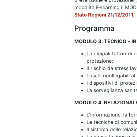
prevenzione e protezione (D
modalità E-learning il MO
Stato Regioni 21/12/2011
.
Programma
MODULO 3. TECNICO - IN
I principali fattori d
protezione;
Il rischio da stress la
I rischi ricollegabili a
I dispositivi di protez
La sorveglianza sanita
MODULO 4. RELAZIONALE
L'informazione, la fo
Le tecniche di comun
Il sistema delle relaz
La consultazione e la 