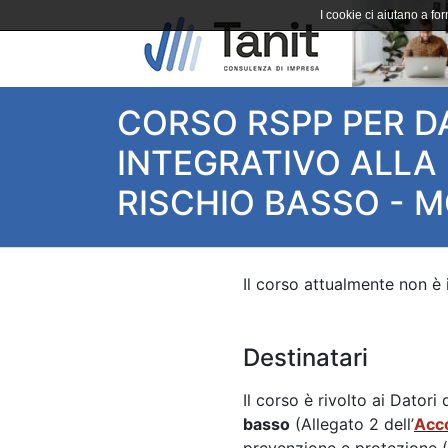
I cookie ci aiutano a forn
CORSO RSPP PER DA
INTEGRATIVO ALLA
RISCHIO BASSO - MO
Destinatari
Il corso è rivolto ai Dator
basso
(Allegato 2 dell’
Acco