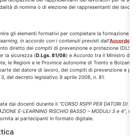
alità di nomina o di elezione dei rappresentanti dei lavorat
fornire gli elementi formativi per completare la formazione d
earning, in accordo con i contenuti previsti dall’
Accordo St
nto diretto dei compiti di prevenzione e protezione (DLSPP)
r la sicurezza (
D.Lgs. 81/08
) e Accordo tra il Ministro del 
salute, le Regioni e le Province autonome di Trento e Bolzano 
parte del datore di lavoro, dei compiti di prevenzione e prot
3, del decreto legislativo 9 aprile 2008, n. 81.
zata dai docenti durante il
“CORSO RSPP PER DATORI DI L
ZIONE E-LEARNING RISCHIO BASSO – MODULI 3 e 4”
, ut
ornita ai partecipanti in formato digitale.
tica