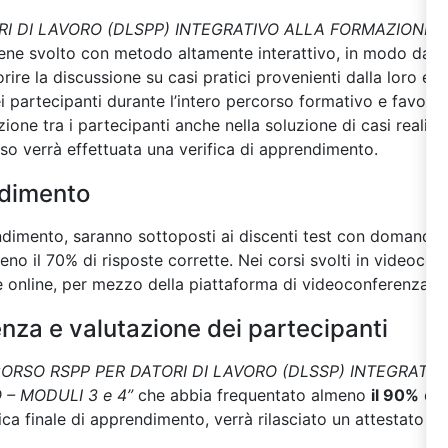
RI DI LAVORO (DLSPP) INTEGRATIVO ALLA FORMAZIONE 
ene
svolto con metodo altamente interattivo, in modo da coi
vorire la discussione su casi pratici provenienti dalla loro 
dei partecipanti durante l’intero percorso formativo e favori
zione tra i partecipanti anche nella soluzione di casi reali in
so verrà effettuata una verifica di apprendimento.
ndimento
rendimento, saranno sottoposti ai discenti test con domande a
eno il 70% di risposte corrette. Nei corsi svolti in videoconf
online, per mezzo della piattaforma di videoconferenza.
enza e valutazione dei partecipanti
CORSO RSPP PER DATORI DI LAVORO (DLSSP) INTEGRATI
 – MODULI 3 e 4”
che abbia frequentato almeno
il 90%
del
fica finale di apprendimento, verrà rilasciato un attestato di