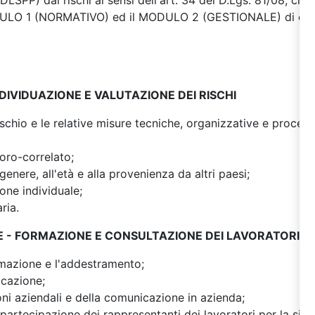
LSPP) dai rischi ai sensi dell'art. 34 del D.Lgs. 81/08, ch
DULO 1 (NORMATIVO) ed il MODULO 2 (GESTIONALE) di cui a
DIVIDUAZIONE E VALUTAZIONE DEI RISCHI
i rischio e le relative misure tecniche, organizzative e proced
voro-correlato;
l genere, all'età e alla provenienza da altri paesi;
ione individuale;
ria.
 - FORMAZIONE E CONSULTAZIONE DEI LAVORATORI
rmazione e l'addestramento;
icazione;
ioni aziendali e della comunicazione in azienda;
partecipazione dei rappresentanti dei lavoratori per la sicu