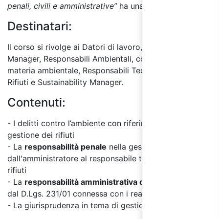
penali, civili e amministrative”
ha una durata di
2 ore.
Destinatari:
Il corso si rivolge ai Datori di lavoro, i Dirigenti, HSE
Manager, Responsabili Ambientali, consulenti in
materia ambientale, Responsabili Tecnici Gestione
Rifiuti e Sustainability Manager.
Contenuti:
-
I delitti contro l’ambiente con riferimento alla
gestione dei rifiuti
-
La
responsabilità penale
nella gestione dei rifiuti:
dall'amministratore al
responsabile tecnico gestioni
rifiuti
-
La
responsabilità amministrativa degli enti
prevista
dal D.Lgs. 231/01 connessa con i
reati ambientali
- La giurisprudenza in tema di gestione dei rifiuti