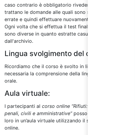
caso contrario è obbligatorio rivedere i moduli in cui si
trattano le domande alle quali sono state date risposte
errate e quindi effettuare nuovamente il test finale.
Ogni volta che si effettua il test finale le domande
sono diverse in quanto estratte casualmente
dall'archivio.
Lingua svolgimento del corso:
Ricordiamo che il corso è svolto in lingua italiana ed è
necessaria la comprensione della lingua sia scritta che
orale.
Aula virtuale:
I partecipanti al
corso online “Rifiuti: responsabilità
penali, civili e amministrative”
possono interagire tra di
loro in un’aula virtuale utilizzando il sistema di chat
online.