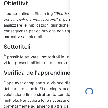
Obiettivi:
Il corso online in ELearning
“Rifiuti: responsabilità
penali, civili e amministrative”
si pone l’obiettivo di
analizzare le implicazioni giuridiche dei rifiuti e le
conseguenze per coloro che non rispettano le
normative ambientali.
Sottotitoli
È possibile attivare i sottotitoli in lingua italiana per i
video presenti all'interno del corso.
Verifica dell'apprendimento:
Dopo aver completato la visione di tutti i moduli
Loading...
del corso on line in ELearning si accede al test di
valutazione finale strutturato con domande a risposta
multipla. Per superarlo, è necessario rispondere
correttamente ad almeno il
70%
delle domande, in