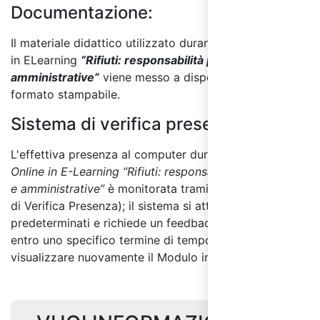
Documentazione:
Il materiale didattico utilizzato durante il corso online
in ELearning
“Rifiuti: responsabilità penali, civili e
amministrative”
viene messo a disposizione anche in
formato stampabile.
Sistema di verifica presenza:
L'effettiva presenza al computer durante il
Corso
Online in E-Learning “Rifiuti: responsabilità penali, civili
e amministrative”
è monitorata tramite S.V.P. (Sistema
di Verifica Presenza); il sistema si attiva a intervalli non
predeterminati e richiede un feedback del discente
entro uno specifico termine di tempo per non dover
visualizzare nuovamente il Modulo interessato.