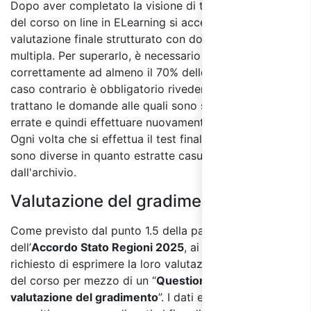
Dopo aver completato la visione di tutti i moduli
del corso on line in ELearning si accede al test di
valutazione finale strutturato con domande a risposta
multipla. Per superarlo, è necessario rispondere
correttamente ad almeno il 70% delle domande, in
caso contrario è obbligatorio rivedere i moduli in cui si
trattano le domande alle quali sono state date risposte
errate e quindi effettuare nuovamente il test finale.
Ogni volta che si effettua il test finale le domande
sono diverse in quanto estratte casualmente
dall'archivio.
Valutazione del gradimento:
Come previsto dal punto 1.5 della parte IV
dell’
Accordo Stato Regioni 2025
, ai partecipanti sarà
richiesto di esprimere la loro valutazione sulla qualità
del corso per mezzo di un “
Questionario di
valutazione del gradimento
”. I dati e le informazioni