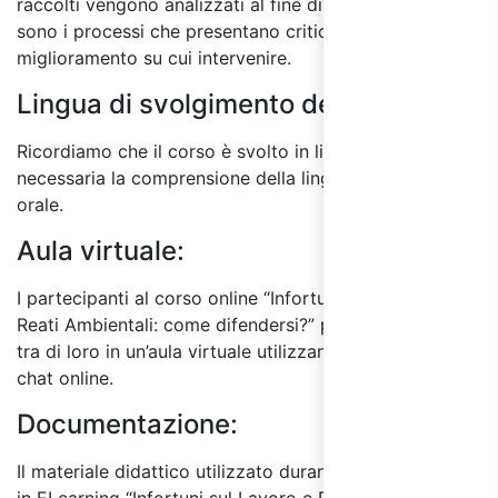
raccolti vengono analizzati al fine di individuare quali
sono i processi che presentano criticità e le aree di
miglioramento su cui intervenire.
Lingua di svolgimento del corso:
Ricordiamo che il corso è svolto in lingua italiana ed è
necessaria la comprensione della lingua sia scritta che
orale.
Aula virtuale:
I partecipanti al corso online “Infortuni sul Lavoro e
Reati Ambientali: come difendersi?” possono interagire
tra di loro in un’aula virtuale utilizzando il sistema di
chat online.
Documentazione:
Il materiale didattico utilizzato durante il corso online
in ELearning “Infortuni sul Lavoro e Reati Ambientali: